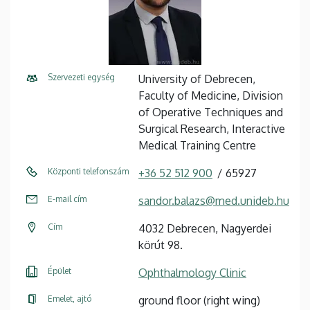
Szervezeti egység
University of Debrecen,
Faculty of Medicine, Division
of Operative Techniques and
Surgical Research, Interactive
Medical Training Centre
Központi telefonszám
+36 52 512 900
65927
E-mail cím
sandor.balazs@med.unideb.hu
Cím
4032 Debrecen, Nagyerdei
körút 98.
Épület
Ophthalmology Clinic
Emelet, ajtó
ground floor (right wing)