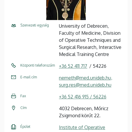
Szervezeti egység
University of Debrecen,
Faculty of Medicine, Division
of Operative Techniques and
Surgical Research, Interactive
Medical Training Centre
Központi telefonszám
+36 52 411 717
54226
E-mail cím
nemeth@med.unideb.hu,
surg.res@med.unideb.hu
Fax
+36 52 416 915 / 56226
Cím
4032 Debrecen, Móricz
Zsigmond körút 22.
Épület
Institute of Operative