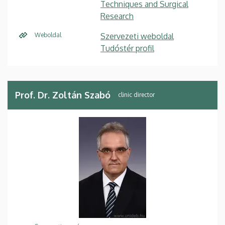
Techniques and Surgical
Research
Weboldal
Szervezeti weboldal
Tudóstér profil
Prof. Dr. Zoltán Szabó
clinic director