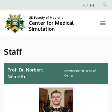
Staff
Skip
HU
EN
to
Anonim
|
main
Felhasználói
UD Faculty of Medicine
content
Center for Medical
Center
fiók
Simulation
menüje
for
Medical
Staff
Simulation
Prof. Dr. Norbert
commissioned Head of
Center
Németh