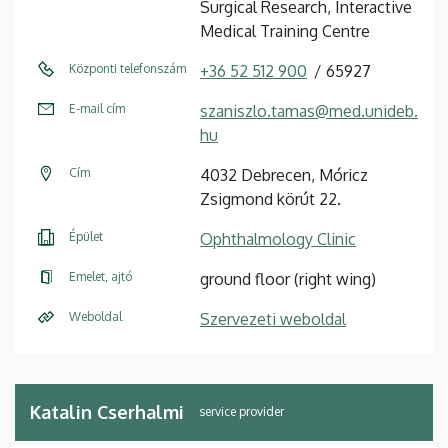
Surgical Research, Interactive
Medical Training Centre
Központi telefonszám
+36 52 512 900
65927
E-mail cím
szaniszlo.tamas@med.unideb.
hu
Cím
4032 Debrecen, Móricz
Zsigmond körút 22.
Épület
Ophthalmology Clinic
Emelet, ajtó
ground floor (right wing)
Weboldal
Szervezeti weboldal
Katalin Cserhalmi
service provider