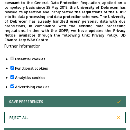
Cím
4032 Debrecen, Nagyerdei
pursuant to the General Data Protection Regulation, applied on a
compulsory basis since 25 May 2018, the University of Debrecen has
körút 98.
revised its operation and incorporated the regulations of the GDPR
into its data processing and data protection schemes. The University
Épület
Ophthalmology Clinic
of Debrecen has already handled users’ personal data with due
precautions, in compliance with the existing data processing
regulations. In line with the GDPR, we have updated the Privacy
Emelet, ajtó
ground floor (right side wing)
Notice, available through the following link:
Privacy Policy.
UD
Chancellery WAV Centre
Weboldal
Szervezeti weboldal
Further information
Essential cookies
Last update:
2026. 07. 14. 10:10
Functional cookies
Analytics cookies
Advertising cookies
SAVE PREFERENCES
WITHDRAW CONSENT
Adatvédelem
Privacy Policy
REJECT ALL
Technical Information