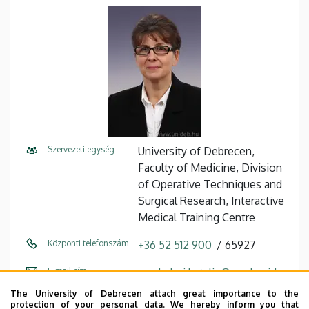
Szervezeti egység
University of Debrecen,
Faculty of Medicine, Division
of Operative Techniques and
Surgical Research, Interactive
Medical Training Centre
Központi telefonszám
+36 52 512 900
65927
E-mail cím
cserhalmi.katalin@med.unide
b.hu
The University of Debrecen attach great importance to the
protection of your personal data. We hereby inform you that