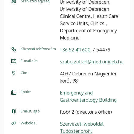
Szervezeti egység
University of Debrecen,
University of Debrecen
Clinical Centre, Health Care
Service Units, Clinics ,
Department of Emergency
Medicine
Központi telefonszám
+36 52 411 600
54479
E-mail cím
szabo.zoltan@med.unideb.hu
Cím
4032 Debrecen Nagyerdei
körút 98
Épület
Emergency and
Gastroenterology Building
Emelet, ajtó
floor 2 (director's office)
Weboldal
Szervezeti weboldal
Tudóstér profil