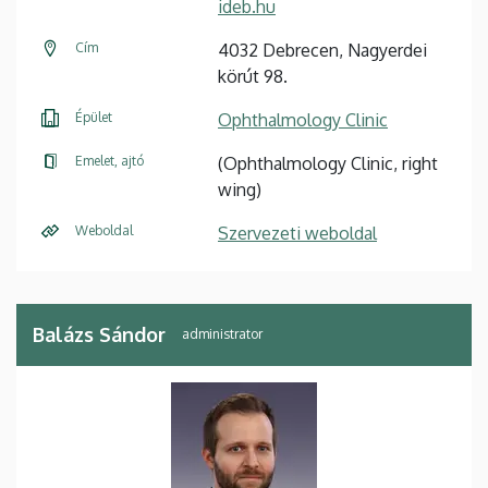
ideb.hu
Cím
4032 Debrecen, Nagyerdei
körút 98.
Épület
Ophthalmology Clinic
Emelet, ajtó
(Ophthalmology Clinic, right
wing)
Weboldal
Szervezeti weboldal
Balázs Sándor
administrator