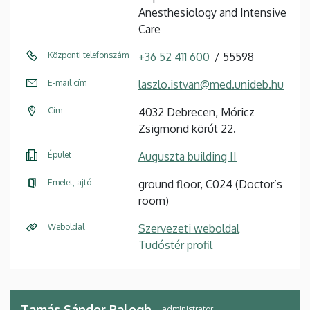
Anesthesiology and Intensive
Care
Központi telefonszám
+36 52 411 600
55598
E-mail cím
laszlo.istvan@med.unideb.hu
Cím
4032 Debrecen, Móricz
Zsigmond körút 22.
Épület
Auguszta building II
Emelet, ajtó
ground floor, C024 (Doctor’s
room)
Weboldal
Szervezeti weboldal
Tudóstér profil
Tamás Sándor Balogh
administrator