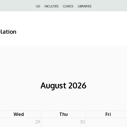
Felső
UD
FACULTIES
CLINICS
LIBRARIES
navigáció
lation
August 2026
Wed
Thu
Fri
29
30