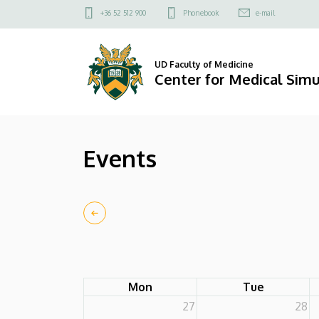
Events
Skip
Felső
+36 52 512 900
Phonebook
e-mail
to
kapcsolat
|
main
menü
content
Center
UD Faculty of Medicine
Center for Medical Simu
for
Medical
Events
Simulation
Mon
Tue
27
28