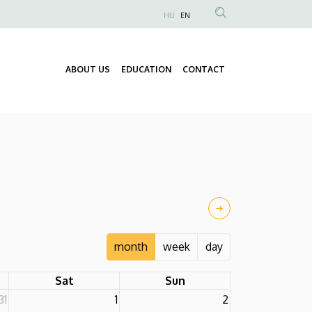
HU
EN
Anonim
Felhasználói
fiók
ABOUT US
EDUCATION
CONTACT
Fő
menüje
navigáció
month
week
day
Sat
Sun
31
1
2