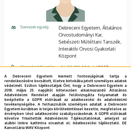
Szervezeti egység
Debreceni Egyetem, Általános
Orvostudományi Kar,
Sebészeti Műtéttani Tanszék,
Interaktív Orvosi Gyakorlati
Központ
Központi telefonszám
+36 52 512 900
65927
A Debreceni Egyetem kiemelt fontosságúnak tartja a
E-mail cím
szaniszlo.tamas@med.unideb.
rendelkezésére bocsátott, illetve birtokába jutott személyes adatok
hu
védelmét. Ezúton tájékoztatjuk Önt, hogy a Debreceni Egyetem a
2018. május 25. napjától kötelezően alkalmazandó Általános
Adatvédelmi Rendelet alapján felülvizsgálta folyamatait és
Cím
4032 Debrecen Nagyerdei
beépítette a GDPR előírásait az adatkezelési és adatvédelmi
körút 98
tevékenységébe. A felhasználók személyes adatait a Debreceni
Egyetem korábban is teljes körültekintéssel kezelte, megfelelve az
érvényben lévő adatkezelési szabályozásoknak. A GDPR előírásait
Épület
Szemklinika
követve frissítettük Adatvédelmi Tájékoztatónkat, amelyet az
alábbi linkre kattintva olvashat el:
Adatkezelési tájékoztató.
DE
Emelet, ajtó
földszint (jobb szárny)
Kancellária WAV Központ