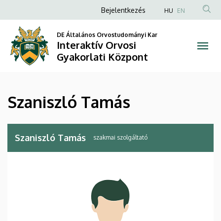
Szaniszló
Ugrás
Anonim
Bejelentkezés
HU
EN
a
Felhasználói
Tamás
tartalomra
DE Általános Orvostudományi Kar
fiók
Interaktív Orvosi
|
menüje
Gyakorlati Központ
Interaktív
Orvosi
Szaniszló Tamás
Gyakorlati
Központ
Szaniszló Tamás
szakmai szolgáltató