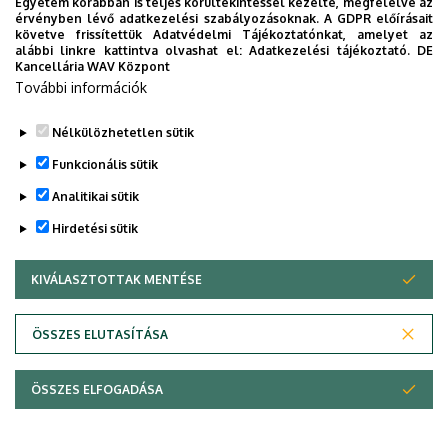
Egyetem korábban is teljes körültekintéssel kezelte, megfelelve az
SESAM
érvényben lévő adatkezelési szabályozásoknak. A GDPR előírásait
követve frissítettük Adatvédelmi Tájékoztatónkat, amelyet az
alábbi linkre kattintva olvashat el:
Adatkezelési tájékoztató.
DE
Kancellária WAV Központ
Legutóbbi frissítés:
2024. 04. 16. 17:11
További információk
Nélkülözhetetlen sütik
Funkcionális sütik
Analitikai sütik
Hirdetési sütik
KIVÁLASZTOTTAK MENTÉSE
WITHDRAW CONSENT
Adatvédelem
Adatvédelem
ÖSSZES ELUTASÍTÁSA
Technikai információk
ÖSSZES ELFOGADÁSA
Szerzői jog © 2026 Unideb