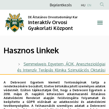
Hasznos
Ugrás
Anonim
Bejelentkezés
HU
EN
a
Felhasználói
linkek
tartalomra
DE Általános Orvostudományi Kar
fiók
Interaktív Orvosi
|
menüje
Gyakorlati Központ
Interaktív
Orvosi
Hasznos linkek
Gyakorlati
Központ
Semmelweis Egyetem, ÁOK, Aneszteziológiai
és Intenzív Terápiás Klinika Szimulációs Oktatási
Központja
A Debreceni Egyetem kiemelt fontosságúnak tartja a
Pécsi Tudományegyetem, ÁOK, MediSkillsLab
rendelkezésére bocsátott, illetve birtokába jutott személyes adatok
- Szimulációs Oktatási Központ
védelmét. Ezúton tájékoztatjuk Önt, hogy a Debreceni Egyetem a
2018. május 25. napjától kötelezően alkalmazandó Általános
Szegedi Tudományegyetem, ÁOK, Orvosi
Adatvédelmi Rendelet alapján felülvizsgálta folyamatait és
beépítette a GDPR előírásait az adatkezelési és adatvédelmi
Készségfejlesztési Központ
tevékenységébe. A felhasználók személyes adatait a Debreceni