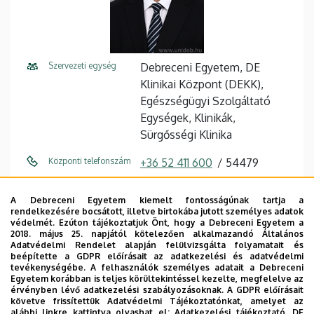
Szervezeti egység
Debreceni Egyetem, DE
Klinikai Központ (DEKK),
Egészségügyi Szolgáltató
Egységek, Klinikák,
Sürgősségi Klinika
Központi telefonszám
+36 52 411 600
54479
E-mail cím
szabo.zoltan@med.unideb.hu
A Debreceni Egyetem kiemelt fontosságúnak tartja a
rendelkezésére bocsátott, illetve birtokába jutott személyes adatok
Cím
4032 Debrecen Nagyerdei
védelmét. Ezúton tájékoztatjuk Önt, hogy a Debreceni Egyetem a
körút 98
2018. május 25. napjától kötelezően alkalmazandó Általános
Adatvédelmi Rendelet alapján felülvizsgálta folyamatait és
beépítette a GDPR előírásait az adatkezelési és adatvédelmi
Épület
Sürgősségi és
tevékenységébe. A felhasználók személyes adatait a Debreceni
Gasztroenterológiai Tömb
Egyetem korábban is teljes körültekintéssel kezelte, megfelelve az
érvényben lévő adatkezelési szabályozásoknak. A GDPR előírásait
követve frissítettük Adatvédelmi Tájékoztatónkat, amelyet az
Emelet, ajtó
2. emelet (igazgatói szoba)
alábbi linkre kattintva olvashat el:
Adatkezelési tájékoztató.
DE