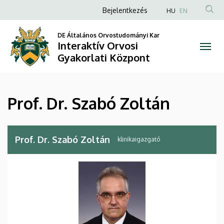
Prof.
Ugrás
Anonim
Bejelentkezés
HU
EN
a
Felhasználói
Dr.
tartalomra
DE Általános Orvostudományi Kar
fiók
Interaktív Orvosi
Szabó
menüje
Gyakorlati Központ
Zoltán
|
Prof. Dr. Szabó Zoltán
Interaktív
Orvosi
Prof. Dr. Szabó Zoltán
klinikaigazgató
Gyakorlati
Központ