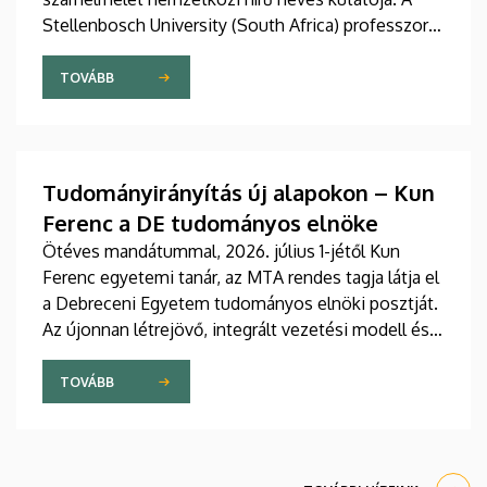
Stellenbosch University (South Africa) professzorát
2025 novemberében avatta díszdoktorai sorába a
Debreceni Egyetem.
TOVÁBB
Tudományirányítás új alapokon – Kun
Ferenc a DE tudományos elnöke
Ötéves mandátummal, 2026. július 1-jétől Kun
Ferenc egyetemi tanár, az MTA rendes tagja látja el
a Debreceni Egyetem tudományos elnöki posztját.
Az újonnan létrejövő, integrált vezetési modell és a
fokozatosan kiépülő Tudományos Főigazgatóság
célja, hogy a nemzetközi versenyben új szintre
TOVÁBB
emelje az intézmény kutatási teljesítményét,
láthatóságát, valamint a tudományos eredmények
társadalmi és gazdasági hasznosulását.