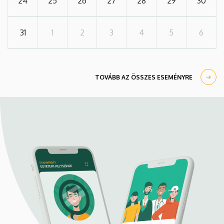
24
25
26
27
28
29
30
31
1
2
3
4
5
6
TOVÁBB AZ ÖSSZES ESEMÉNYRE