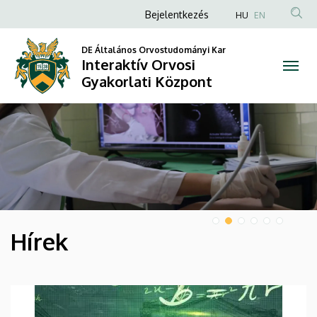
Interaktív
Anonim
Bejelentkezés
HU
EN
Felhasználói
Orvosi
DE Általános Orvostudományi Kar
fiók
Interaktív Orvosi
Gyakorlati
menüje
Gyakorlati Központ
Központ
DIAVETÍTÉS
Hírek
HÍREK