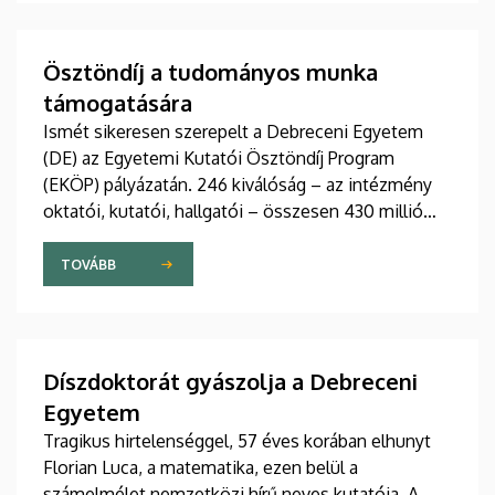
támogató étrend-kiegészítőkig – hamarosan a
boltok polcaira is megérkezhetnek. Részletek a DE
M. Tóth Ildikó Sajtóközpont saját gyártású
Ösztöndíj a tudományos munka
tudományos sorozatának legújabb riportjában.
támogatására
Ismét sikeresen szerepelt a Debreceni Egyetem
(DE) az Egyetemi Kutatói Ösztöndíj Program
(EKÖP) pályázatán. 246 kiválóság – az intézmény
oktatói, kutatói, hallgatói – összesen 430 millió
forint támogatást nyert el pályaművével
tudományos munkája folyatásához.
TOVÁBB
Díszdoktorát gyászolja a Debreceni
Egyetem
Tragikus hirtelenséggel, 57 éves korában elhunyt
Florian Luca, a matematika, ezen belül a
számelmélet nemzetközi hírű neves kutatója. A