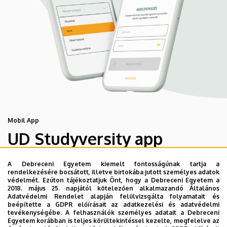
Mobil App
UD Studyversity app
A Debreceni Egyetem kiemelt fontosságúnak tartja a
Engedd meg, hogy figyelmedbe ajánljuk a Debreceni
rendelkezésére bocsátott, illetve birtokába jutott személyes adatok
Egyetem új applikációját, melyet hallgatói számára
védelmét. Ezúton tájékoztatjuk Önt, hogy a Debreceni Egyetem a
2018. május 25. napjától kötelezően alkalmazandó Általános
készített. Az alkalmazás bevezetésével célunk, hogy
Adatvédelmi Rendelet alapján felülvizsgálta folyamatait és
segítsünk eligazodni az egyetemi mindennapokban, a
beépítette a GDPR előírásait az adatkezelési és adatvédelmi
tevékenységébe. A felhasználók személyes adatait a Debreceni
tanulmányaiddal kapcsolatban gyorsan elérhető
Egyetem korábban is teljes körültekintéssel kezelte, megfelelve az