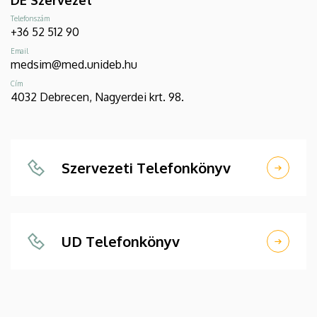
DE Szervezet
Telefonszám
+36 52 512 90
Email
medsim@med.unideb.hu
Cím
4032 Debrecen, Nagyerdei krt. 98.
Szervezeti Telefonkönyv
UD Telefonkönyv