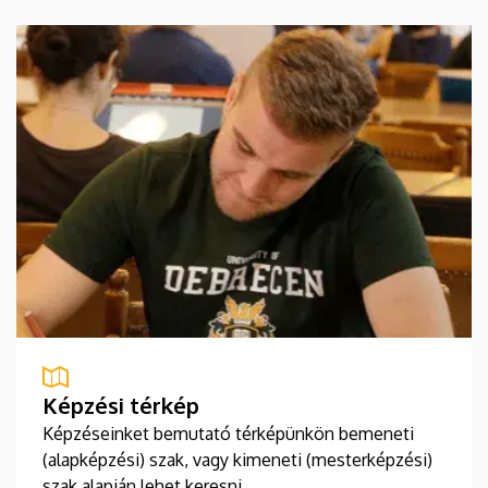
Képzési térkép
Képzéseinket bemutató térképünkön bemeneti
(alapképzési) szak, vagy kimeneti (mesterképzési)
szak alapján lehet keresni