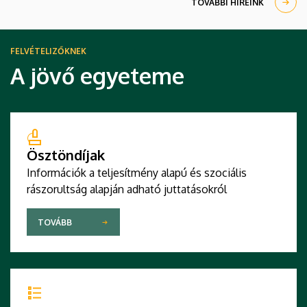
TOVÁBBI HÍREINK
FELVÉTELIZŐKNEK
A jövő egyeteme
Ösztöndíjak
Információk a teljesítmény alapú és szociális
rászorultság alapján adható juttatásokról
TOVÁBB