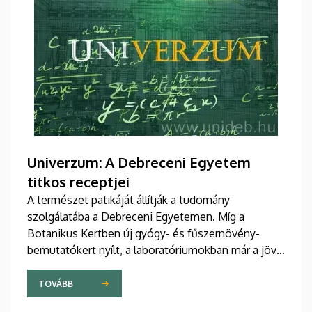
Univerzum: A Debreceni Egyetem
titkos receptjei
A természet patikáját állítják a tudomány
szolgálatába a Debreceni Egyetemen. Míg a
Botanikus Kertben új gyógy- és fűszernövény-
bemutatókert nyílt, a laboratóriumokban már a jövő
természetes gyógyszereit tökéletesítik a kutatók.
A nemzetközileg is elismert debreceni fejlesztések
TOVÁBB
– a bőrbarát rózsakrémtől a normál vércukorszintet