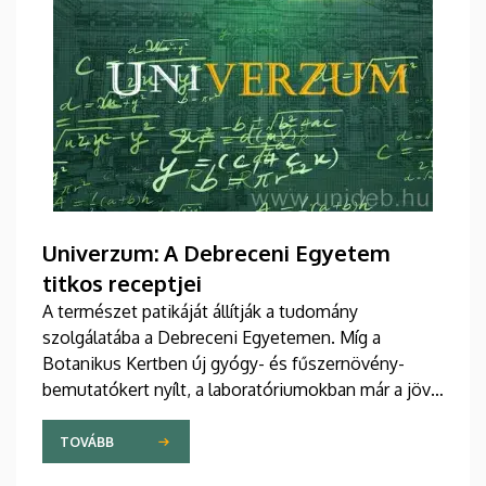
Univerzum: A Debreceni Egyetem
titkos receptjei
A természet patikáját állítják a tudomány
szolgálatába a Debreceni Egyetemen. Míg a
Botanikus Kertben új gyógy- és fűszernövény-
bemutatókert nyílt, a laboratóriumokban már a jövő
természetes gyógyszereit tökéletesítik a kutatók.
A nemzetközileg is elismert debreceni fejlesztések
TOVÁBB
– a bőrbarát rózsakrémtől a normál vércukorszintet