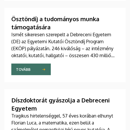
támogató étrend-kiegészítőkig – hamarosan a
boltok polcaira is megérkezhetnek. Részletek a DE
M. Tóth Ildikó Sajtóközpont saját gyártású
Ösztöndíj a tudományos munka
tudományos sorozatának legújabb riportjában.
támogatására
Ismét sikeresen szerepelt a Debreceni Egyetem
(DE) az Egyetemi Kutatói Ösztöndíj Program
(EKÖP) pályázatán. 246 kiválóság – az intézmény
oktatói, kutatói, hallgatói – összesen 430 millió
forint támogatást nyert el pályaművével
tudományos munkája folyatásához.
TOVÁBB
Díszdoktorát gyászolja a Debreceni
Egyetem
Tragikus hirtelenséggel, 57 éves korában elhunyt
Florian Luca, a matematika, ezen belül a
számelmélet nemzetközi hírű neves kutatója. A