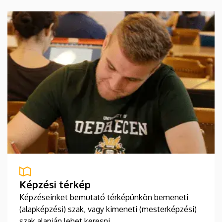
Képzési térkép
Képzéseinket bemutató térképünkön bemeneti
(alapképzési) szak, vagy kimeneti (mesterképzési)
szak alapján lehet keresni