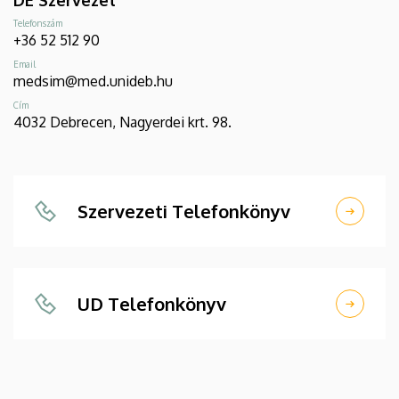
DE Szervezet
Telefonszám
+36 52 512 90
Email
medsim@med.unideb.hu
Cím
4032 Debrecen, Nagyerdei krt. 98.
Szervezeti Telefonkönyv
UD Telefonkönyv