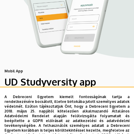
Mobil App
UD Studyversity app
A Debreceni Egyetem kiemelt fontosságúnak tartja a
Engedd meg, hogy figyelmedbe ajánljuk a Debreceni
rendelkezésére bocsátott, illetve birtokába jutott személyes adatok
Egyetem új applikációját, melyet hallgatói számára
védelmét. Ezúton tájékoztatjuk Önt, hogy a Debreceni Egyetem a
2018. május 25. napjától kötelezően alkalmazandó Általános
készített. Az alkalmazás bevezetésével célunk, hogy
Adatvédelmi Rendelet alapján felülvizsgálta folyamatait és
segítsünk eligazodni az egyetemi mindennapokban, a
beépítette a GDPR előírásait az adatkezelési és adatvédelmi
tevékenységébe. A felhasználók személyes adatait a Debreceni
tanulmányaiddal kapcsolatban gyorsan elérhető
Egyetem korábban is teljes körültekintéssel kezelte, megfelelve az