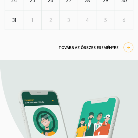
24
25
26
27
28
29
30
31
1
2
3
4
5
6
TOVÁBB AZ ÖSSZES ESEMÉNYRE