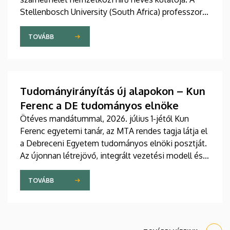
Stellenbosch University (South Africa) professzorát
2025 novemberében avatta díszdoktorai sorába a
Debreceni Egyetem.
TOVÁBB
Tudományirányítás új alapokon – Kun
Ferenc a DE tudományos elnöke
Ötéves mandátummal, 2026. július 1-jétől Kun
Ferenc egyetemi tanár, az MTA rendes tagja látja el
a Debreceni Egyetem tudományos elnöki posztját.
Az újonnan létrejövő, integrált vezetési modell és a
fokozatosan kiépülő Tudományos Főigazgatóság
célja, hogy a nemzetközi versenyben új szintre
TOVÁBB
emelje az intézmény kutatási teljesítményét,
láthatóságát, valamint a tudományos eredmények
társadalmi és gazdasági hasznosulását.