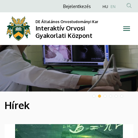
Interaktív
Anonim
Bejelentkezés
HU
EN
Felhasználói
Orvosi
DE Általános Orvostudományi Kar
fiók
Interaktív Orvosi
Gyakorlati
menüje
Gyakorlati Központ
Központ
DIAVETÍTÉS
Hírek
HÍREK