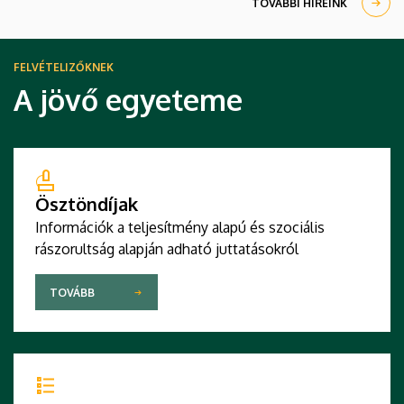
TOVÁBBI HÍREINK
FELVÉTELIZŐKNEK
A jövő egyeteme
Ösztöndíjak
Információk a teljesítmény alapú és szociális
rászorultság alapján adható juttatásokról
TOVÁBB